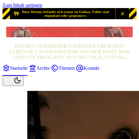
Zum Inhalt springen
Diese Website befindet sich erneut im Umbau. Fehler sind
eingeplant oder gesponsort.
SAMUI? SAMUI!
DAVID'S NEIGHBOUR'S NOTIZEN ÜBER SEIN
LEBEN ALS AUSWANDERER AUF DER INSEL KOH
SAMUI IN THAILAND. AUF DEUTSCH, UND SO...
Startseite
Archiv
Themen
Kontakt