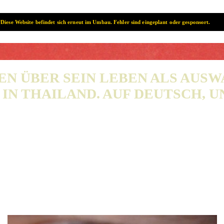
Diese Website befindet sich erneut im Umbau. Fehler sind eingeplant oder gesponsort.
SAMUI? SAMUI!
EN ÜBER SEIN LEBEN ALS AUS
IN THAILAND. AUF DEUTSCH, UN