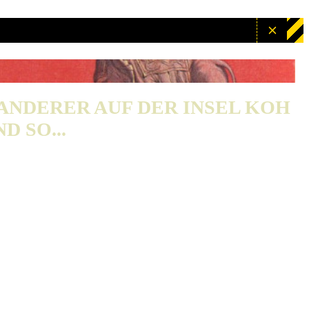
WANDERER AUF DER INSEL KOH
D SO...