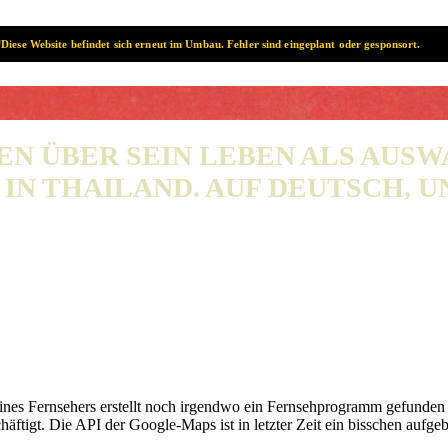
Diese Website befindet sich erneut im Umbau. Fehler sind eingeplant oder gesponsort.
SAMUI? SAMUI!
EN ÜBER SEIN LEBEN ALS AUS
IN THAILAND. AUF DEUTSCH, UN
ines Fernsehers erstellt noch irgendwo ein Fernsehprogramm gefunden 
häftigt. Die API der Google-Maps ist in letzter Zeit ein bisschen aufg