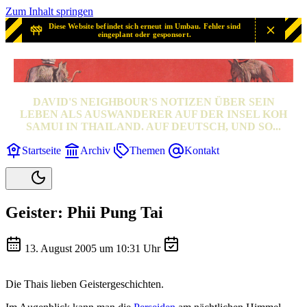
Zum Inhalt springen
Diese Website befindet sich erneut im Umbau. Fehler sind
eingeplant oder gesponsort.
SAMUI? SAMUI!
DAVID'S NEIGHBOUR'S NOTIZEN ÜBER SEIN
LEBEN ALS AUSWANDERER AUF DER INSEL KOH
SAMUI IN THAILAND. AUF DEUTSCH, UND SO...
Startseite
Archiv
Themen
Kontakt
Geister: Phii Pung Tai
13. August 2005 um 10:31 Uhr
Die Thais lieben Geistergeschichten.