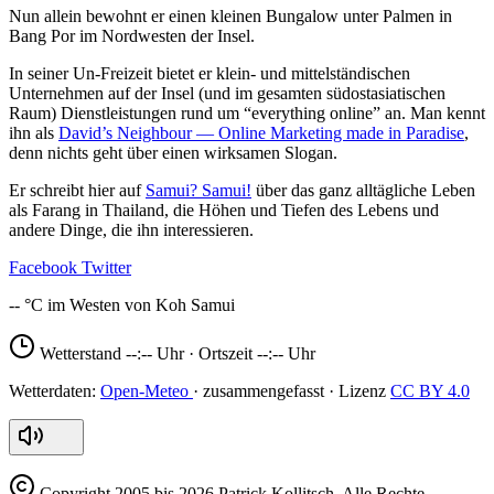
Nun allein bewohnt er einen kleinen Bungalow unter Palmen in
Bang Por im Nordwesten der Insel.
In seiner Un-Freizeit bietet er klein- und mittelständischen
Unternehmen auf der Insel (und im gesamten südostasiatischen
Raum) Dienstleistungen rund um “everything online” an. Man kennt
ihn als
David’s Neighbour — Online Marketing made in Paradise
,
denn nichts geht über einen wirksamen Slogan.
Er schreibt hier auf
Samui? Samui!
über das ganz alltägliche Leben
als Farang in Thailand, die Höhen und Tiefen des Lebens und
andere Dinge, die ihn interessieren.
Facebook
Twitter
--
Wetterstand
--:--
Uhr · Ortszeit
--:--
Uhr
Open-Meteo
CC BY 4.0
Copyright
2005 bis 2026 Patrick Kollitsch. Alle Rechte