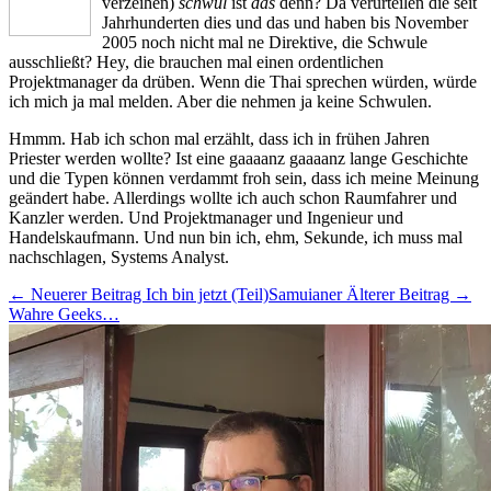
verzeihen)
schwul
ist
das
denn? Da verurteilen die seit
Jahrhunderten dies und das und haben bis November
2005 noch nicht mal ne Direktive, die Schwule
ausschließt? Hey, die brauchen mal einen ordentlichen
Projektmanager da drüben. Wenn die Thai sprechen würden, würde
ich mich ja mal melden. Aber die nehmen ja keine Schwulen.
Hmmm. Hab ich schon mal erzählt, dass ich in frühen Jahren
Priester werden wollte? Ist eine gaaaanz gaaaanz lange Geschichte
und die Typen können verdammt froh sein, dass ich meine Meinung
geändert habe. Allerdings wollte ich auch schon Raumfahrer und
Kanzler werden. Und Projektmanager und Ingenieur und
Handelskaufmann. Und nun bin ich, ehm, Sekunde, ich muss mal
nachschlagen, Systems Analyst.
← Neuerer Beitrag
Ich bin jetzt (Teil)Samuianer
Älterer Beitrag →
Wahre Geeks…