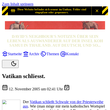
Zum Inhalt springen
Diese Website befindet sich erneut im Umbau. Fehler sind
eingeplant oder gesponsort.
SAMUI? SAMUI!
DAVID'S NEIGHBOUR'S NOTIZEN ÜBER SEIN
LEBEN ALS AUSWANDERER AUF DER INSEL KOH
SAMUI IN THAILAND. AUF DEUTSCH, UND SO...
Startseite
Archiv
Themen
Kontakt
Vatikan schliesst.
12. November 2005 um 02:41 Uhr
Der
Vatikan schließt Schwule von der Priesterweihe
aus
. Wie (man möge mir mein katholisches Wortspiel