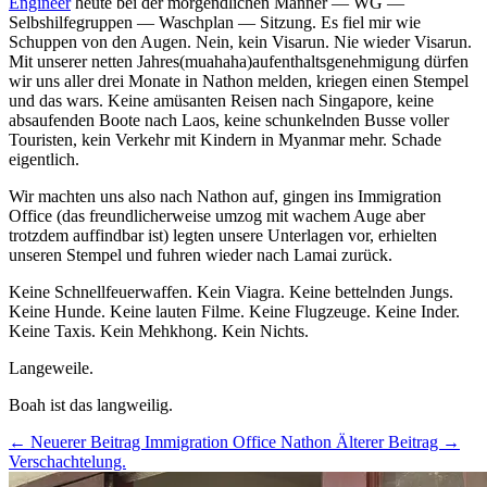
Engineer
heute bei der morgendlichen Männer — WG —
Selbshilfegruppen — Waschplan — Sitzung. Es fiel mir wie
Schuppen von den Augen. Nein, kein Visarun. Nie wieder Visarun.
Mit unserer netten Jahres(muahaha)aufenthaltsgenehmigung dürfen
wir uns aller drei Monate in Nathon melden, kriegen einen Stempel
und das wars. Keine amüsanten Reisen nach Singapore, keine
absaufenden Boote nach Laos, keine schunkelnden Busse voller
Touristen, kein Verkehr mit Kindern in Myanmar mehr. Schade
eigentlich.
Wir machten uns also nach Nathon auf, gingen ins Immigration
Office (das freundlicherweise umzog mit wachem Auge aber
trotzdem auffindbar ist) legten unsere Unterlagen vor, erhielten
unseren Stempel und fuhren wieder nach Lamai zurück.
Keine Schnellfeuerwaffen. Kein Viagra. Keine bettelnden Jungs.
Keine Hunde. Keine lauten Filme. Keine Flugzeuge. Keine Inder.
Keine Taxis. Kein Mehkhong. Kein Nichts.
Langeweile.
Boah ist das langweilig.
← Neuerer Beitrag
Immigration Office Nathon
Älterer Beitrag →
Verschachtelung.