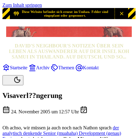
Zum Inhalt springen
Diese Website befindet sich erneut im Umbau. Fehler sind
eingeplant oder gesponsort.
SAMUI? SAMUI!
DAVID'S NEIGHBOUR'S NOTIZEN ÜBER SEIN
LEBEN ALS AUSWANDERER AUF DER INSEL KOH
SAMUI IN THAILAND. AUF DEUTSCH, UND SO...
Startseite
Archiv
Themen
Kontakt
Visaverl??ngerung
24. November 2005 um 12:57 Uhr
Oh achso, wir müssen ja auch noch nach Nathon sprach
der
analytisch denkende Senior (muahaha) Development (genau)