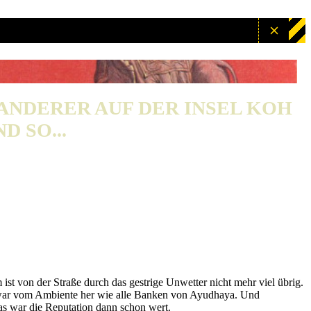
WANDERER AUF DER INSEL KOH
D SO...
 von der Straße durch das gestrige Unwetter nicht mehr viel übrig.
er war vom Ambiente her wie alle Banken von Ayudhaya. Und
as war die Reputation dann schon wert.