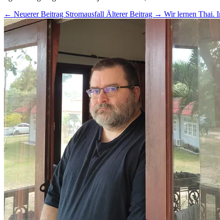
← Neuerer Beitrag
Stromausfall
Älterer Beitrag →
Wir lernen Thai. 