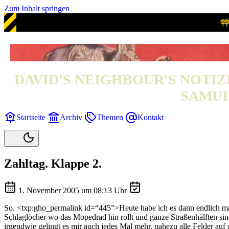
Zum Inhalt springen
DAVID'S NEIGHBOUR'S NOTIZ
SAMUI 
Startseite
Archiv
Themen
Kontakt
Zahltag. Klappe 2.
1. November 2005 um 08:13 Uhr
So. <txp:gho_permalink id=“445”>Heute habe ich es dann endlich mal
Schlaglöcher wo das Mopedrad hin rollt und ganze Straßenhälften s
irgendwie gelingt es mir auch jedes Mal mehr, nahezu alle Felder au