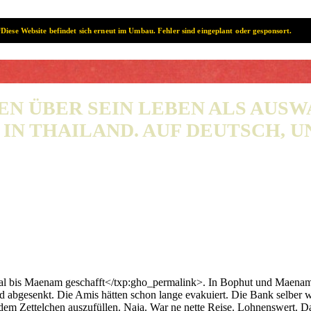
Diese Website befindet sich erneut im Umbau. Fehler sind eingeplant oder gesponsort.
SAMUI? SAMUI!
EN ÜBER SEIN LEBEN ALS AUS
IN THAILAND. AUF DEUTSCH, UN
 bis Maenam geschafft</txp:gho_permalink>. In Bophut und Maenam ist
ind abgesenkt. Die Amis hätten schon lange evakuiert. Die Bank selb
f dem Zettelchen auszufüllen. Naja. War ne nette Reise. Lohnenswert. D