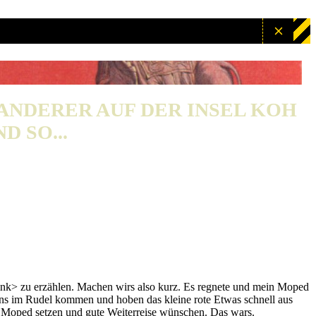
WANDERER AUF DER INSEL KOH
D SO...
nk> zu erzählen. Machen wirs also kurz. Es regnete und mein Moped
tens im Rudel kommen und hoben das kleine rote Etwas schnell aus
s Moped setzen und gute Weiterreise wünschen. Das wars.