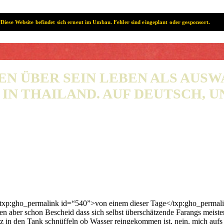
Diese Website befindet sich erneut im Umbau. Fehler sind eingeplant oder gesponsort.
SAMUI? SAMUI!
EN ÜBER SEIN LEBEN ALS AUS
IN THAILAND. AUF DEUTSCH, UN
<txp:gho_permalink id=“540”>von einem dieser Tage</txp:gho_permali
ten aber schon Bescheid dass sich selbst überschätzende Farangs meis
urz in den Tank schnüffeln ob Wasser reingekommen ist, nein, mich auf