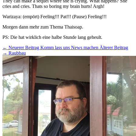
They can make a sequel where she is crying. What happens? She
cries and cries. Thats so boring my brain hurts! Argh!
Warizaya: (empört) Feeling!!! Pat!!! (Pause) Feeling!!!
Morgen dann mehr zum Thema Thaisoap.
PS: Die hat wirklich eine halbe Stunde lang geheult.
← Neuerer Beitrag
Komm lass uns News machen
Älterer Beitrag
→
Raubbau