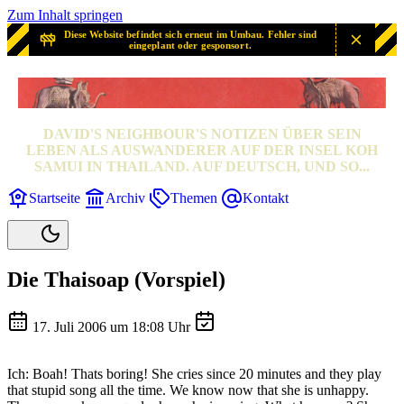
Zum Inhalt springen
Diese Website befindet sich erneut im Umbau. Fehler sind
eingeplant oder gesponsort.
SAMUI? SAMUI!
DAVID'S NEIGHBOUR'S NOTIZEN ÜBER SEIN
LEBEN ALS AUSWANDERER AUF DER INSEL KOH
SAMUI IN THAILAND. AUF DEUTSCH, UND SO...
Startseite
Archiv
Themen
Kontakt
Die Thaisoap (Vorspiel)
17. Juli 2006 um 18:08 Uhr
Ich: Boah! Thats boring! She cries since 20 minutes and they play
that stupid song all the time. We know now that she is unhappy.