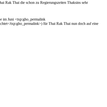
i Rak Thai die schon zu Regierungszeiten Thaksins sehr
be im Juni <txp:gho_permalink
tet</txp:gho_permalink>) für Thai Rak Thai nun doch auf eine