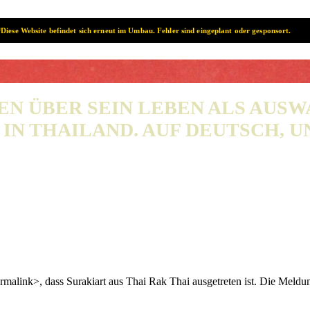
Diese Website befindet sich erneut im Umbau. Fehler sind eingeplant oder gesponsort.
SAMUI? SAMUI!
EN ÜBER SEIN LEBEN ALS AUS
IN THAILAND. AUF DEUTSCH, UN
link>, dass Surakiart aus Thai Rak Thai ausgetreten ist. Die Meldunge