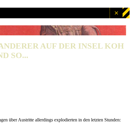
WANDERER AUF DER INSEL KOH
D SO...
n über Austritte allerdings explodierten in den letzten Stunden: