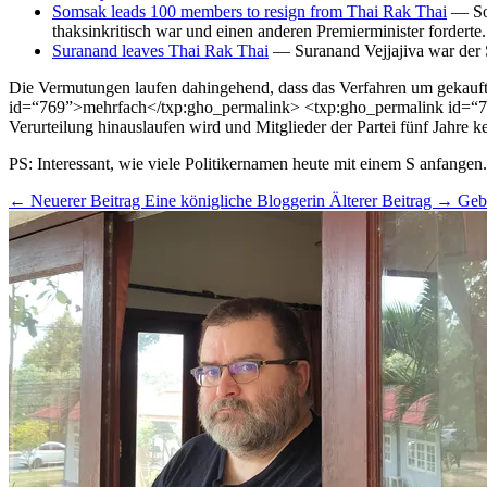
Somsak leads 100 members to resign from Thai Rak Thai
— Som
thaksinkritisch war und einen anderen Premierminister forderte.
Suranand leaves Thai Rak Thai
— Suranand Vejjajiva war der 
Die Vermutungen laufen dahingehend, dass das Verfahren um gekaufte
id=“769”>mehrfach</txp:gho_permalink> <txp:gho_permalink id=“74
Verurteilung hinauslaufen wird und Mitglieder der Partei fünf Jahre k
PS: Interessant, wie viele Politikernamen heute mit einem S anfangen
← Neuerer Beitrag
Eine königliche Bloggerin
Älterer Beitrag →
Geb