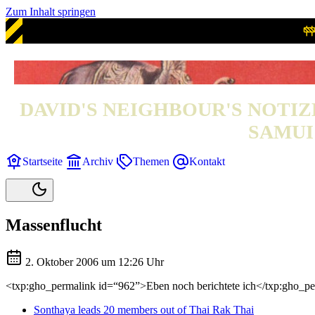
Zum Inhalt springen
DAVID'S NEIGHBOUR'S NOTIZ
SAMUI 
Startseite
Archiv
Themen
Kontakt
Massenflucht
2. Oktober 2006 um 12:26 Uhr
<txp:gho_permalink id=“962”>Eben noch berichtete ich</txp:gho_perma
Sonthaya leads 20 members out of Thai Rak Thai