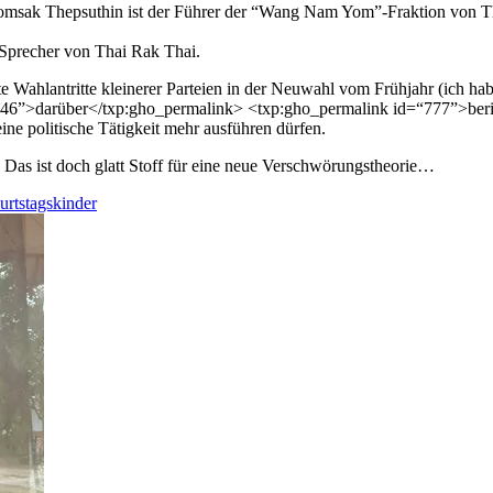
sak Thepsuthin ist der Führer der “Wang Nam Yom”-Fraktion von Tha
Sprecher von Thai Rak Thai.
 Wahlantritte kleinerer Parteien in der Neuwahl vom Frühjahr (ich ha
6”>darüber</txp:gho_permalink> <txp:gho_permalink id=“777”>berich
eine politische Tätigkeit mehr ausführen dürfen.
. Das ist doch glatt Stoff für eine neue Verschwörungstheorie…
urtstagskinder