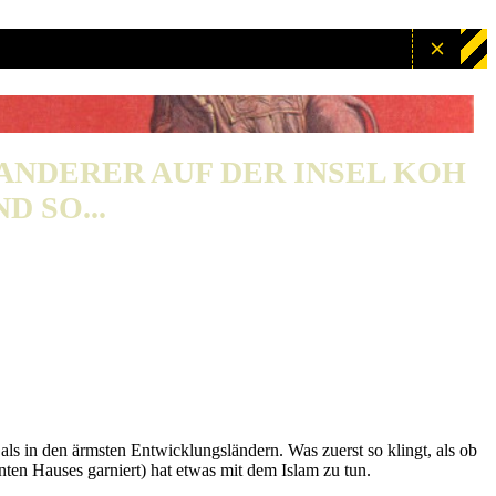
WANDERER AUF DER INSEL KOH
D SO...
 als in den ärmsten Entwicklungsländern. Was zuerst so klingt, als ob
nten Hauses garniert) hat etwas mit dem Islam zu tun.