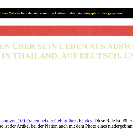
Diese Website befindet sich erneut im Umbau. Fehler sind eingeplant oder gesponsort.
SAMUI? SAMUI!
EN ÜBER SEIN LEBEN ALS AUS
IN THAILAND. AUF DEUTSCH, UN
 neun von 100 Frauen bei der Geburt ihres Kindes
. Diese Rate ist höher
 ist der Artikel bei der Nation auch mit dem Photo eines niedergebran