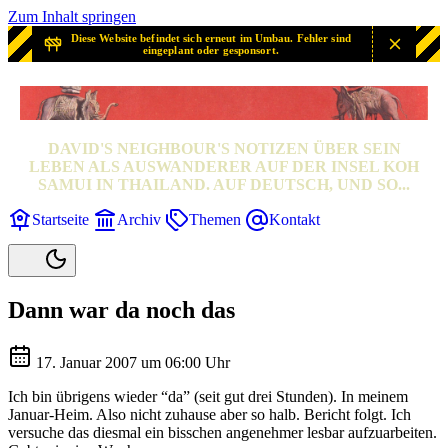
Zum Inhalt springen
Diese Website befindet sich erneut im Umbau. Fehler sind
eingeplant oder gesponsort.
SAMUI? SAMUI!
DAVID'S NEIGHBOUR'S NOTIZEN ÜBER SEIN
LEBEN ALS AUSWANDERER AUF DER INSEL KOH
SAMUI IN THAILAND. AUF DEUTSCH, UND SO...
Startseite
Archiv
Themen
Kontakt
Dann war da noch das
17. Januar 2007 um 06:00 Uhr
Ich bin übrigens wieder “da” (seit gut drei Stunden). In meinem
Januar-Heim. Also nicht zuhause aber so halb. Bericht folgt. Ich
versuche das diesmal ein bisschen angenehmer lesbar aufzuarbeiten.