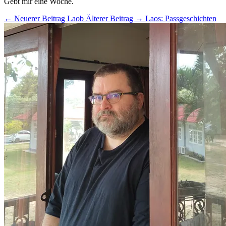
Gebt mir eine Woche.
← Neuerer Beitrag
Laob
Älterer Beitrag →
Laos: Passgeschichten