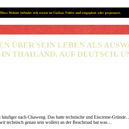
Diese Website befindet sich erneut im Umbau. Fehler sind eingeplant oder gesponsort.
SAMUI? SAMUI!
EN ÜBER SEIN LEBEN ALS AUS
IN THAILAND. AUF DEUTSCH, UN
häufiger nach Chaweng. Das hatte technische und Eiscreme-Gründe. Je
 wir technisch genau sein wollen) an der Beachroad hat was…