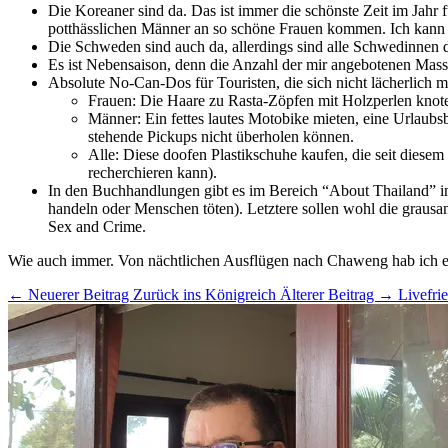
Die Koreaner sind da. Das ist immer die schönste Zeit im Jahr
potthässlichen Männer an so schöne Frauen kommen. Ich kann e
Die Schweden sind auch da, allerdings sind alle Schwedinnen d
Es ist Nebensaison, denn die Anzahl der mir angebotenen Mass
Absolute No-Can-Dos für Touristen, die sich nicht lächerlich 
Frauen: Die Haare zu Rasta-Zöpfen mit Holzperlen knoten
Männer: Ein fettes lautes Motobike mieten, eine Urlaubs
stehende Pickups nicht überholen können.
Alle: Diese doofen Plastikschuhe kaufen, die seit diesem 
recherchieren kann).
In den Buchhandlungen gibt es im Bereich “About Thailand” i
handeln oder Menschen töten). Letztere sollen wohl die grausa
Sex and Crime.
Wie auch immer. Von nächtlichen Ausflügen nach Chaweng hab ich e
← Neuerer Beitrag
Zurück ins Königreich
Älterer Beitrag →
Livefri