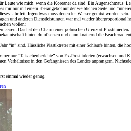
 für Leute wie mich, wenn die Koreaner da sind. Ein Augenschmaus. Le
s mir nur mit einem ?berangebot auf der weiblichen Seite und “inner
ieses Jahr fett. Irgendwas muss denen ins Wasser gemixt worden sein.
agen und anderen Dienstleistungen war mal wieder überproportional h
machen wollen:
 lassen. Das hat den Charm einer polnischen Grenzort-Prostituierten.
bekanntschaft hinten drauf setzen und dann knatternd die Beachroad e
Jahr “in” sind. Hässliche Plastiktreter mit einer Schlaufe hinten, die h
mmer nur “Tatsachenberichte” von Ex-Prostituierten (erwachsen und 
men Verhältnisse in den Gefängnissen des Landes anprangern. Nichtsdes
rst einmal wieder genug.
eren