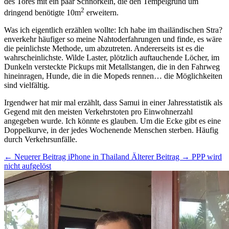
des Tores mit ein paar Schnörkeln, die den Tempelgrund um
2
dringend benötigte 10m
erweitern.
Was ich eigentlich erzählen wollte: Ich habe im thailändischen Stra?
enverkehr häufiger so meine Nahtoderfahrungen und finde, es wäre
die peinlichste Methode, um abzutreten. Andererseits ist es die
wahrscheinlichste. Wilde Laster, plötzlich auftauchende Löcher, im
Dunkeln versteckte Pickups mit Metallstangen, die in den Fahrweg
hineinragen, Hunde, die in die Mopeds rennen… die Möglichkeiten
sind vielfältig.
Irgendwer hat mir mal erzählt, dass Samui in einer Jahresstatistik als
Gegend mit den meisten Verkehrstoten pro Einwohnerzahl
angegeben wurde. Ich könnte es glauben. Um die Ecke gibt es eine
Doppelkurve, in der jedes Wochenende Menschen sterben. Häufig
durch Verkehrsunfälle.
← Neuerer Beitrag
iPhone in Thailand
Älterer Beitrag →
PPP wird
nicht aufgelöst