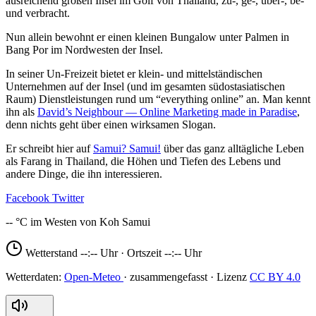
ausreichend großen Insel im Golf von Thailand, zu-, ge-, über-, be-
und verbracht.
Nun allein bewohnt er einen kleinen Bungalow unter Palmen in
Bang Por im Nordwesten der Insel.
In seiner Un-Freizeit bietet er klein- und mittelständischen
Unternehmen auf der Insel (und im gesamten südostasiatischen
Raum) Dienstleistungen rund um “everything online” an. Man kennt
ihn als
David’s Neighbour — Online Marketing made in Paradise
,
denn nichts geht über einen wirksamen Slogan.
Er schreibt hier auf
Samui? Samui!
über das ganz alltägliche Leben
als Farang in Thailand, die Höhen und Tiefen des Lebens und
andere Dinge, die ihn interessieren.
Facebook
Twitter
--
Wetterstand
--:--
Uhr · Ortszeit
--:--
Uhr
Open-Meteo
CC BY 4.0