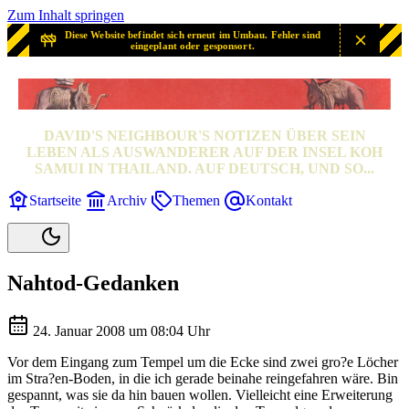
Zum Inhalt springen
Diese Website befindet sich erneut im Umbau. Fehler sind
eingeplant oder gesponsort.
SAMUI? SAMUI!
DAVID'S NEIGHBOUR'S NOTIZEN ÜBER SEIN
LEBEN ALS AUSWANDERER AUF DER INSEL KOH
SAMUI IN THAILAND. AUF DEUTSCH, UND SO...
Startseite
Archiv
Themen
Kontakt
Nahtod-Gedanken
24. Januar 2008 um 08:04 Uhr
Vor dem Eingang zum Tempel um die Ecke sind zwei gro?e Löcher
im Stra?en-Boden, in die ich gerade beinahe reingefahren wäre. Bin
gespannt, was sie da hin bauen wollen. Vielleicht eine Erweiterung