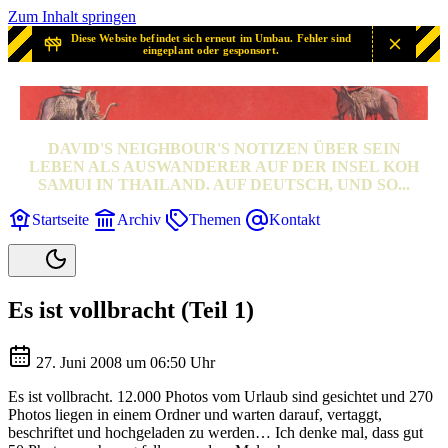
Zum Inhalt springen
Diese Website befindet sich erneut im Umbau. Fehler sind
eingeplant oder gesponsort.
SAMUI? SAMUI!
DAVID'S NEIGHBOUR'S NOTIZEN ÜBER SEIN
LEBEN ALS AUSWANDERER AUF DER INSEL KOH
SAMUI IN THAILAND. AUF DEUTSCH, UND SO...
Startseite
Archiv
Themen
Kontakt
Es ist vollbracht (Teil 1)
27. Juni 2008 um 06:50 Uhr
Es ist vollbracht. 12.000 Photos vom Urlaub sind gesichtet und 270
Photos liegen in einem Ordner und warten darauf, vertaggt,
beschriftet und hochgeladen zu werden… Ich denke mal, dass gut