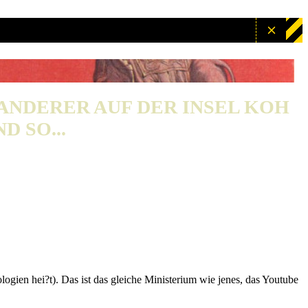
WANDERER AUF DER INSEL KOH
D SO...
gien hei?t). Das ist das gleiche Ministerium wie jenes, das Youtube