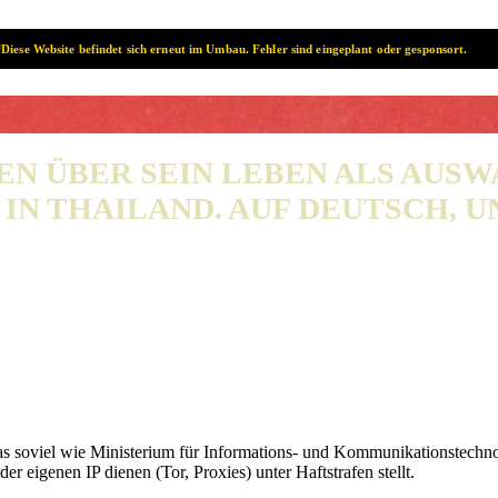
Diese Website befindet sich erneut im Umbau. Fehler sind eingeplant oder gesponsort.
SAMUI? SAMUI!
EN ÜBER SEIN LEBEN ALS AUS
IN THAILAND. AUF DEUTSCH, UN
s soviel wie Ministerium für Informations- und Kommunikationstechnolo
 eigenen IP dienen (Tor, Proxies) unter Haftstrafen stellt.