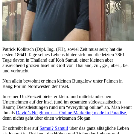
Patrick Kollitsch (Dipl. Ing. (FH), soviel Zeit muss sein) hat die
ersten 18641 Tage seines Lebens hinter sich und die letzten 7861
Tage davon in Thailand auf Koh Samui, einer kleinen aber
ausreichend großen Insel im Golf von Thailand, zu-, ge-, über-, be-
und verbracht.
Nun allein bewohnt er einen kleinen Bungalow unter Palmen in
Bang Por im Nordwesten der Insel.
In seiner Un-Freizeit bietet er klein- und mittelständischen
Unternehmen auf der Insel (und im gesamten südostasiatischen
Raum) Dienstleistungen rund um “everything online” an. Man kennt
ihn als
David’s Neighbour — Online Marketing made in Paradise
,
denn nichts geht über einen wirksamen Slogan.
Er schreibt hier auf
Samui? Samui!
über das ganz alltägliche Leben
als Farang in Thailand, die Höhen und Tiefen des Lebens und