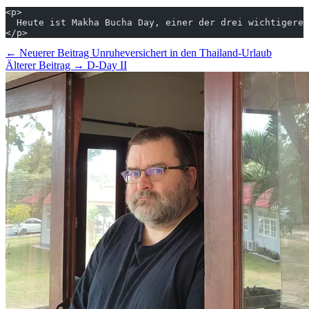
<p>
  Heute ist Makha Bucha Day, einer der drei wichtigeren
</p>
← Neuerer Beitrag
Unruheversichert in den Thailand-Urlaub
Älterer Beitrag →
D-Day II