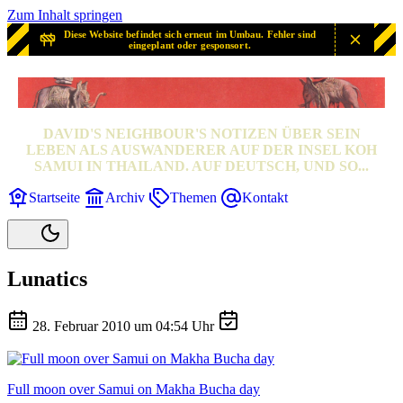
Zum Inhalt springen
Diese Website befindet sich erneut im Umbau. Fehler sind
eingeplant oder gesponsort.
SAMUI? SAMUI!
DAVID'S NEIGHBOUR'S NOTIZEN ÜBER SEIN
LEBEN ALS AUSWANDERER AUF DER INSEL KOH
SAMUI IN THAILAND. AUF DEUTSCH, UND SO...
Startseite
Archiv
Themen
Kontakt
Lunatics
28. Februar 2010 um 04:54 Uhr
Full moon over Samui on Makha Bucha day