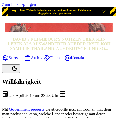
Zum Inhalt springen
Diese Website befindet sich erneut im Umbau. Fehler sind
eingeplant oder gesponsort.
SAMUI? SAMUI!
DAVID'S NEIGHBOUR'S NOTIZEN ÜBER SEIN
LEBEN ALS AUSWANDERER AUF DER INSEL KOH
SAMUI IN THAILAND. AUF DEUTSCH, UND SO...
Startseite
Archiv
Themen
Kontakt
Willfährigkeit
20. April 2010 um 23:23 Uhr
Mit
Government requests
bietet Google jetzt ein Tool an, mit dem
man nachsehen kann, welche Länder oder besser gesagt deren