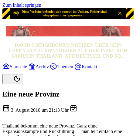
Zum Inhalt springen
Diese Website befindet sich erneut im Umbau. Fehler sind
eingeplant oder gesponsort.
SAMUI? SAMUI!
DAVID'S NEIGHBOUR'S NOTIZEN ÜBER SEIN
LEBEN ALS AUSWANDERER AUF DER INSEL KOH
SAMUI IN THAILAND. AUF DEUTSCH, UND SO...
Startseite
Archiv
Themen
Kontakt
Eine neue Provinz
3. August 2010 um 21:13 Uhr
Thailand bekommt eine neue Provinz. Ganz ohne
Expansionskämpfe und Rückführung — man teilt einfach eine