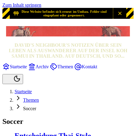
Zum Inhalt springen
Diese Website befindet sich erneut im Umbau. Fehler sind
eingeplant oder gesponsort.
SAMUI? SAMUI!
DAVID'S NEIGHBOUR'S NOTIZEN ÜBER SEIN
LEBEN ALS AUSWANDERER AUF DER INSEL KOH
SAMUI IN THAILAND. AUF DEUTSCH, UND SO...
Startseite
Archiv
Themen
Kontakt
Startseite
Themen
Soccer
Soccer
Entscheidung Thai-Style