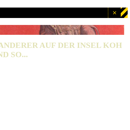
WANDERER AUF DER INSEL KOH
D SO...