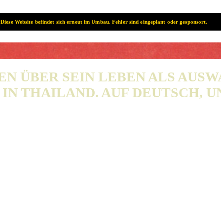
Diese Website befindet sich erneut im Umbau. Fehler sind eingeplant oder gesponsort.
SAMUI? SAMUI!
EN ÜBER SEIN LEBEN ALS AUS
IN THAILAND. AUF DEUTSCH, UN