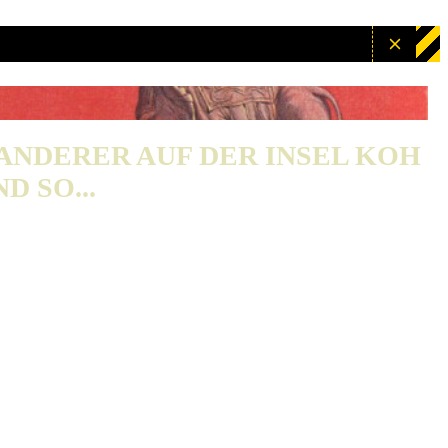
WANDERER AUF DER INSEL KOH
D SO...