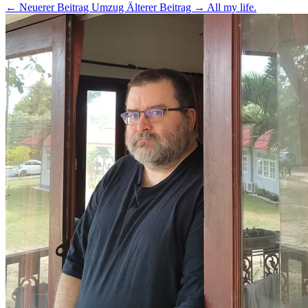
← Neuerer Beitrag
Umzug
Älterer Beitrag →
All my life.