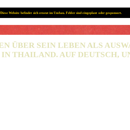
Diese Website befindet sich erneut im Umbau. Fehler sind eingeplant oder gesponsort.
SAMUI? SAMUI!
EN ÜBER SEIN LEBEN ALS AUS
IN THAILAND. AUF DEUTSCH, UN