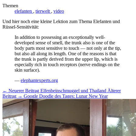
Themen
elefanten
,
tierwelt
,
video
Und hier noch eine kleine Lektion zum Thema Elefanten und
Rüssel-Sensitivität:
In addition to possessing an exceptionally well-
developed sense of smell, the trunk also is one of the
body parts most sensitive to touch — not only at the tip,
but also all along its length. One of the reasons is that
the trunk is partly derived from the upper lip, which is
especially rich in touch receptors (nerve endings on the
skin surface).
—
elephantexperts.org
← Neuerer Beitrag
Elfenbeinschmuggel und Thailand
Älterer
Beitrag →
Google Doodle des Tages: Lunar New Year