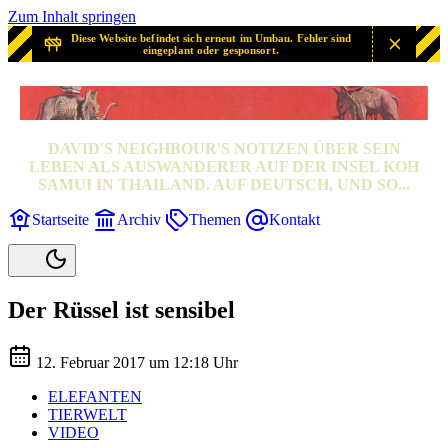
Zum Inhalt springen
Diese Website befindet sich erneut im Umbau. Fehler sind
eingeplant oder gesponsort.
SAMUI? SAMUI!
DAVID'S NEIGHBOUR'S NOTIZEN ÜBER SEIN
LEBEN ALS AUSWANDERER AUF DER INSEL KOH
SAMUI IN THAILAND. AUF DEUTSCH, UND SO...
Startseite
Archiv
Themen
Kontakt
Der Rüssel ist sensibel
12. Februar 2017 um 12:18 Uhr
ELEFANTEN
TIERWELT
VIDEO