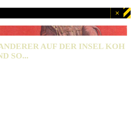
WANDERER AUF DER INSEL KOH
D SO...