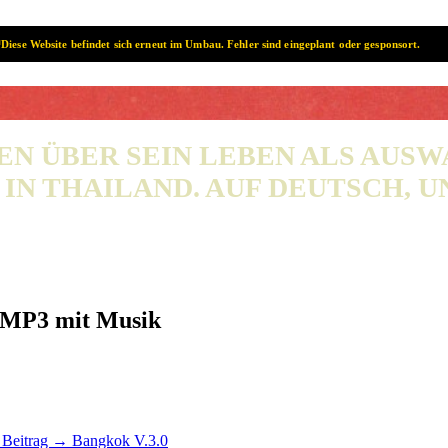
Diese Website befindet sich erneut im Umbau. Fehler sind eingeplant oder gesponsort.
SAMUI? SAMUI!
EN ÜBER SEIN LEBEN ALS AUS
IN THAILAND. AUF DEUTSCH, UN
s MP3 mit Musik
r Beitrag →
Bangkok V.3.0