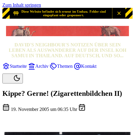
Zum Inhalt springen
Diese Website befindet sich erneut im Umbau. Fehler sind
eingeplant oder gesponsort.
SAMUI? SAMUI!
DAVID'S NEIGHBOUR'S NOTIZEN ÜBER SEIN
LEBEN ALS AUSWANDERER AUF DER INSEL KOH
SAMUI IN THAILAND. AUF DEUTSCH, UND SO...
Startseite
Archiv
Themen
Kontakt
Kippe? Gerne! (Zigarettenbildchen II)
19. November 2005 um 06:35 Uhr