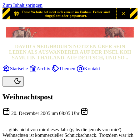
Zum Inhalt springen
Diese Website befindet sich erneut im Umbau. Fehler sind
eingeplant oder gesponsort.
SAMUI? SAMUI!
DAVID'S NEIGHBOUR'S NOTIZEN ÜBER SEIN
LEBEN ALS AUSWANDERER AUF DER INSEL KOH
SAMUI IN THAILAND. AUF DEUTSCH, UND SO...
Startseite
Archiv
Themen
Kontakt
Weihnachtspost
20. Dezember 2005 um 08:05 Uhr
… gibts nicht von mir dieses Jahr (gabs die jemals von mir?).
Weihnachten ist kommerzieller Schnickschnack. Trotzdem war ich