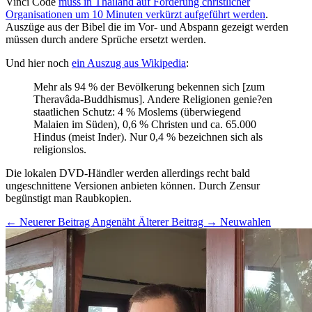
Vinci Code
muss in Thailand auf Forderung christlicher
Organisationen um 10 Minuten verkürzt aufgeführt werden
.
Auszüge aus der Bibel die im Vor- und Abspann gezeigt werden
müssen durch andere Sprüche ersetzt werden.
Und hier noch
ein Auszug aus Wikipedia
:
Mehr als 94 % der Bevölkerung bekennen sich [zum
Theravâda-Buddhismus]. Andere Religionen genie?en
staatlichen Schutz: 4 % Moslems (überwiegend
Malaien im Süden), 0,6 % Christen und ca. 65.000
Hindus (meist Inder). Nur 0,4 % bezeichnen sich als
religionslos.
Die lokalen DVD-Händler werden allerdings recht bald
ungeschnittene Versionen anbieten können. Durch Zensur
begünstigt man Raubkopien.
← Neuerer Beitrag
Angenäht
Älterer Beitrag →
Neuwahlen