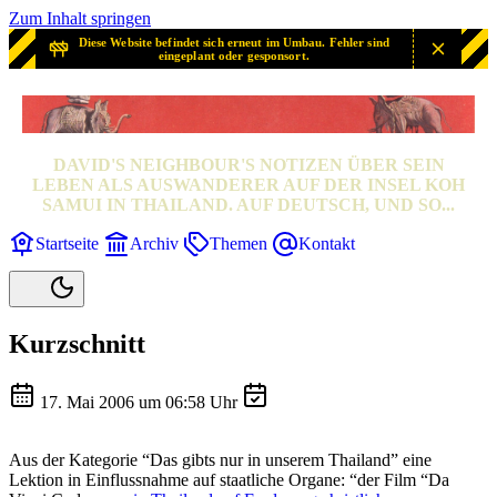
Zum Inhalt springen
Diese Website befindet sich erneut im Umbau. Fehler sind
eingeplant oder gesponsort.
SAMUI? SAMUI!
DAVID'S NEIGHBOUR'S NOTIZEN ÜBER SEIN
LEBEN ALS AUSWANDERER AUF DER INSEL KOH
SAMUI IN THAILAND. AUF DEUTSCH, UND SO...
Startseite
Archiv
Themen
Kontakt
Kurzschnitt
17. Mai 2006 um 06:58 Uhr
Aus der Kategorie “Das gibts nur in unserem Thailand” eine
Lektion in Einflussnahme auf staatliche Organe: “der Film “Da