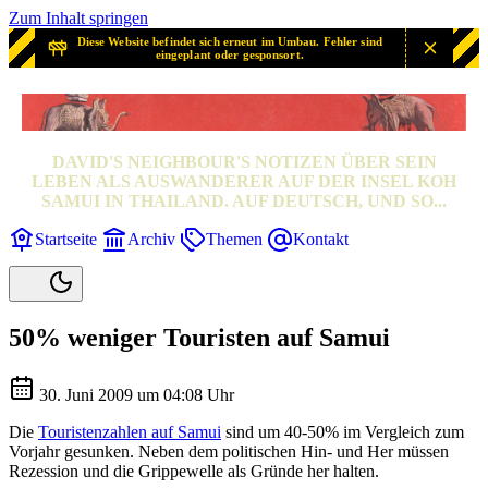
Zum Inhalt springen
Diese Website befindet sich erneut im Umbau. Fehler sind
eingeplant oder gesponsort.
SAMUI? SAMUI!
DAVID'S NEIGHBOUR'S NOTIZEN ÜBER SEIN
LEBEN ALS AUSWANDERER AUF DER INSEL KOH
SAMUI IN THAILAND. AUF DEUTSCH, UND SO...
Startseite
Archiv
Themen
Kontakt
50% weniger Touristen auf Samui
30. Juni 2009 um 04:08 Uhr
Die
Touristenzahlen auf Samui
sind um 40-50% im Vergleich zum
Vorjahr gesunken. Neben dem politischen Hin- und Her müssen
Rezession und die Grippewelle als Gründe her halten.