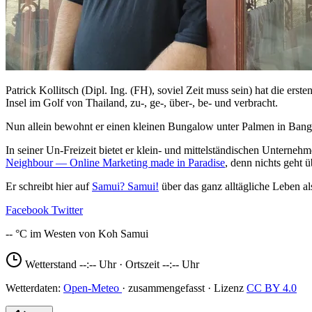
Patrick Kollitsch (Dipl. Ing. (FH), soviel Zeit muss sein) hat die er
Insel im Golf von Thailand, zu-, ge-, über-, be- und verbracht.
Nun allein bewohnt er einen kleinen Bungalow unter Palmen in Bang
In seiner Un-Freizeit bietet er klein- und mittelständischen Unterne
Neighbour — Online Marketing made in Paradise
, denn nichts geht 
Er schreibt hier auf
Samui? Samui!
über das ganz alltägliche Leben al
Facebook
Twitter
--
Wetterstand
--:--
Uhr · Ortszeit
--:--
Uhr
Open-Meteo
CC BY 4.0