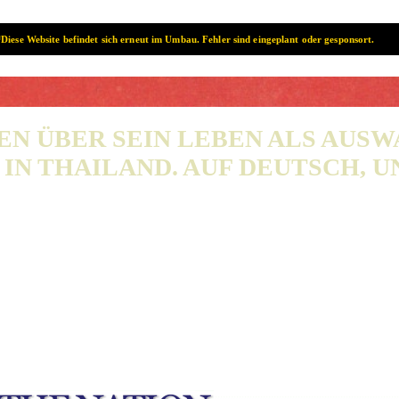
Diese Website befindet sich erneut im Umbau. Fehler sind eingeplant oder gesponsort.
SAMUI? SAMUI!
EN ÜBER SEIN LEBEN ALS AUS
IN THAILAND. AUF DEUTSCH, UN