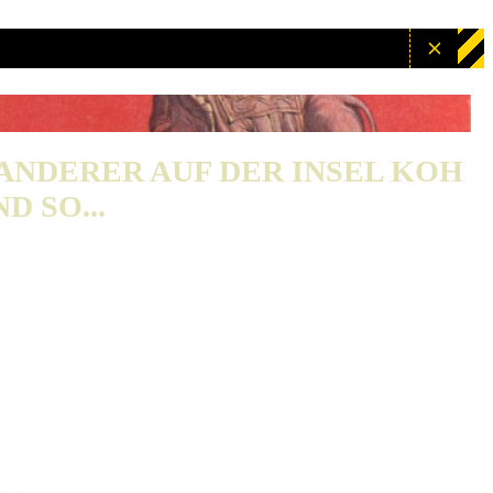
WANDERER AUF DER INSEL KOH
D SO...