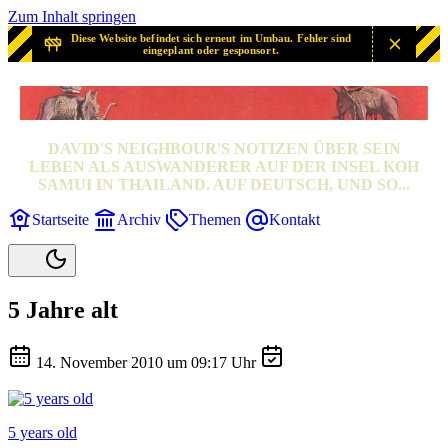
Zum Inhalt springen
Diese Website befindet sich erneut im Umbau. Fehler sind
eingeplant oder gesponsort.
SAMUI? SAMUI!
DAVID'S NEIGHBOUR'S NOTIZEN ÜBER SEIN
LEBEN ALS AUSWANDERER AUF DER INSEL KOH
SAMUI IN THAILAND. AUF DEUTSCH, UND SO...
Startseite
Archiv
Themen
Kontakt
5 Jahre alt
14. November 2010 um 09:17 Uhr
5 years old