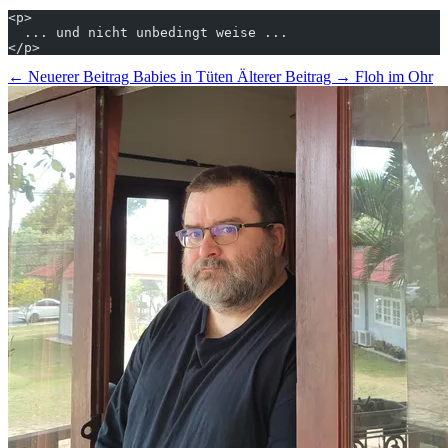
<p>
  ... und nicht unbedingt weise ...
</p>
← Neuerer Beitrag
Babies in Tüten
Älterer Beitrag →
Floh im Ohr