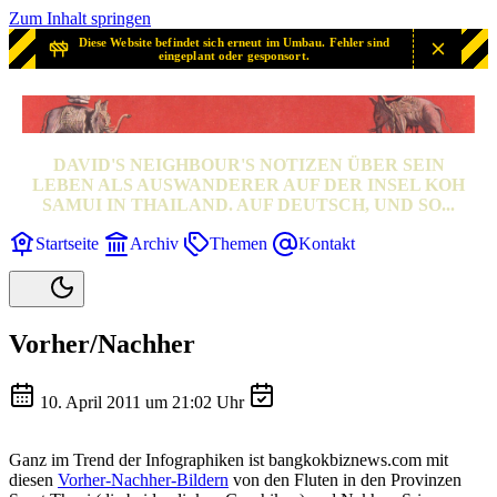
Zum Inhalt springen
Diese Website befindet sich erneut im Umbau. Fehler sind
eingeplant oder gesponsort.
SAMUI? SAMUI!
DAVID'S NEIGHBOUR'S NOTIZEN ÜBER SEIN
LEBEN ALS AUSWANDERER AUF DER INSEL KOH
SAMUI IN THAILAND. AUF DEUTSCH, UND SO...
Startseite
Archiv
Themen
Kontakt
Vorher/Nachher
10. April 2011 um 21:02 Uhr
Ganz im Trend der Infographiken ist bangkokbiznews.com mit
diesen
Vorher-Nachher-Bildern
von den Fluten in den Provinzen