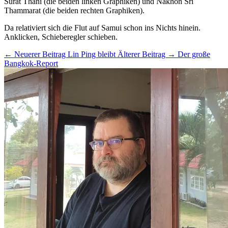
Surat Thani (die beiden linken Graphiken) und Nakhon Sri
Thammarat (die beiden rechten Graphiken).
Da relativiert sich die Flut auf Samui schon ins Nichts hinein.
Anklicken, Schieberegler schieben.
← Neuerer Beitrag
Lin Ping bleibt
Älterer Beitrag →
Der große
Bangkok-Report