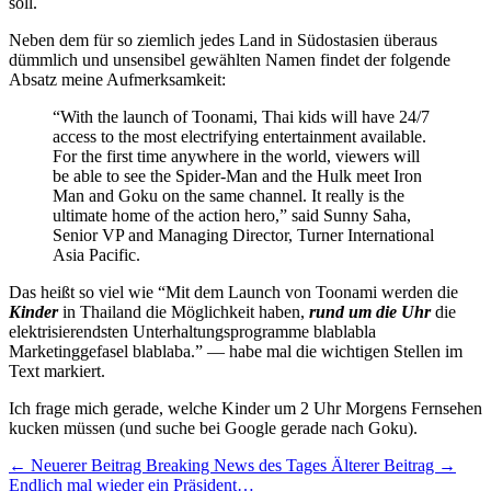
soll.
Neben dem für so ziemlich jedes Land in Südostasien überaus
dümmlich und unsensibel gewählten Namen findet der folgende
Absatz meine Aufmerksamkeit:
“With the launch of Toonami, Thai kids will have 24/7
access to the most electrifying entertainment available.
For the first time anywhere in the world, viewers will
be able to see the Spider-Man and the Hulk meet Iron
Man and Goku on the same channel. It really is the
ultimate home of the action hero,” said Sunny Saha,
Senior VP and Managing Director, Turner International
Asia Pacific.
Das heißt so viel wie “Mit dem Launch von Toonami werden die
Kinder
in Thailand die Möglichkeit haben,
rund um die Uhr
die
elektrisierendsten Unterhaltungsprogramme blablabla
Marketinggefasel blablaba.” — habe mal die wichtigen Stellen im
Text markiert.
Ich frage mich gerade, welche Kinder um 2 Uhr Morgens Fernsehen
kucken müssen (und suche bei Google gerade nach Goku).
← Neuerer Beitrag
Breaking News des Tages
Älterer Beitrag →
Endlich mal wieder ein Präsident…