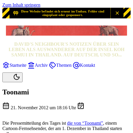
Zum Inhalt springen
Diese Website befindet sich erneut im Umbau. Fehler sind
eingeplant oder gesponsort.
SAMUI? SAMUI!
DAVID'S NEIGHBOUR'S NOTIZEN ÜBER SEIN
LEBEN ALS AUSWANDERER AUF DER INSEL KOH
SAMUI IN THAILAND. AUF DEUTSCH, UND SO...
Startseite
Archiv
Themen
Kontakt
Toonami
21. November 2012 um 18:16 Uhr
Die Pressemitteilung des Tages ist
die von “Toonami”
, einem
Cartoon-Fernsehsender, der am 1. Dezember in Thailand starten