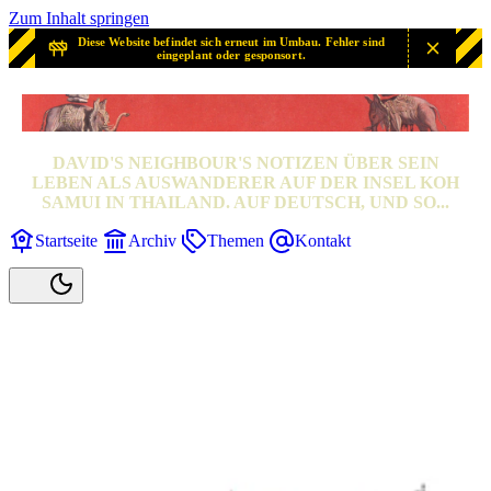
Zum Inhalt springen
Diese Website befindet sich erneut im Umbau. Fehler sind
eingeplant oder gesponsort.
SAMUI? SAMUI!
DAVID'S NEIGHBOUR'S NOTIZEN ÜBER SEIN
LEBEN ALS AUSWANDERER AUF DER INSEL KOH
SAMUI IN THAILAND. AUF DEUTSCH, UND SO...
Startseite
Archiv
Themen
Kontakt