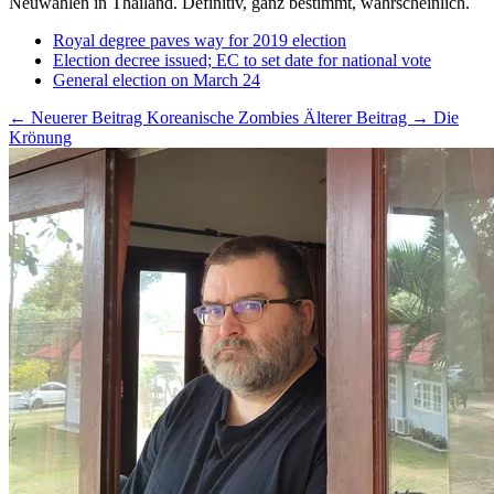
Neuwahlen in Thailand. Definitiv, ganz bestimmt, wahrscheinlich.
Royal degree paves way for 2019 election
Election decree issued; EC to set date for national vote
General election on March 24
← Neuerer Beitrag
Koreanische Zombies
Älterer Beitrag →
Die
Krönung