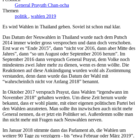
General Prayuth Chan-ocha
Themen
politik
,
wahlen 2019
Es wird Wahlen in Thailand geben. Soviel ist schon mal klar.
Das Datum der Neuwahlen in Thailand wurde nach dem Putsch
2014 immer wieder gross versprochen und dann doch verschoben.
Erst war es “Ende 2015”, dann “nicht vor 2016, dann aber Mitte des
Jahres”, dann “so um August oder September 2016 herum”. Im
September 2016 dann versprach General Prayut, dem Volke noch
mindestens zwei Jahre mehr zu dienen, wenn es denn wöllte. Die
Reaktionen auf diese Ankündigung wurden wohl als Zustimmung
verstanden, denn dann wurde das Datum der Wahl mit
“wahrscheinlich nicht vor Anfang 2018” benannt.
In Oktober 2017 versprach Prayut, dass Wahlen “irgendwann im
November 2018” gehalten werden. Um diese Zeit herum wurde
bekannt, dass er wohl plante, mit einer eigenen politischen Partei bei
den Wahlen anzutreten. Man sollte ihn inzwischen auch nicht mehr
General nennen, da er jetzt ein Politiker sei. Außerdemm sollte man
ihn nicht mehr mit Fragen nach Neuwahlen nerven.
Im Januar 2018 stimmte dann das Parlament ab, die Wahlen um
weitere 90 Tage zu verzögern - bis “etwa Februar oder März 2019”.