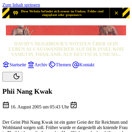
Zum Inhalt springen
Diese Website befindet sich erneut im Umbau. Fehler sind
eingeplant oder gesponsort.
SAMUI? SAMUI!
DAVID'S NEIGHBOUR'S NOTIZEN ÜBER SEIN
LEBEN ALS AUSWANDERER AUF DER INSEL KOH
SAMUI IN THAILAND. AUF DEUTSCH, UND SO...
Startseite
Archiv
Themen
Kontakt
Phii Nang Kwak
16. August 2005 um 05:43 Uhr
Der Geist
Phii Nang Kwak
ist ein guter Geist der für Reichtum und
Wohlstand sorgen soll. Früher wurde er dargestellt als kniende Frau