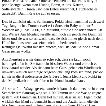
Pokkis Barthaaren, allen Quietscheentchen die das Haus hergibt
(eine Menge, wenn man Hunde, Bären, Autos, Katzen,
Softeiswaffeln, Hasen usw. den Enten zurechnet, Hauptsache es
quietscht). Dann hörte sie auf zu essen.
Das ist zunächst nichts Schlimmes. Pokki frisst manchmal auch zwei
Tage lang nichts. Dummerweise ist Soosi ein Baby und nur 7
Wochen alt (1. Mai 2006, ein Maikind, auf die eine oder andere Art
und Weise). Am Montag gesellte sich noch ein gepflegter Durchfall
hinzu und sie war so schwach, dass sie sich immer gleich nach dem
Häufchen hinsetzte, was einen nicht unbedeutenden
Reinigungsaufwand mit sich brachte, weil sie jede Stunde einmal
Gassi gehen wollte.
Am Dienstag war sie dann so schwach, dass sie kaum noch
herumgelaufen ist. Sie trank ein bisschen Wasser und erbrach es
kurz darauf wieder. Als sie dann beim Gassi gehen ein Windhauch
umwarf (was ich nur einige Augenblicke lang komisch fand) packte
ich sie in die Hundereisetasche Grösse 1 (ganz klein) und Pokki in
den Mopedkorb und wir fuhren ins Hundekrankenhaus.
Als sie auf die Waage gesetzt wurde bekam ich dann erst recht einen
Schreck: Am Samstag wog sie 1100 Gramm und die Waage zeigte
gestern 700 Gramm an. Dann fiel mir ein, dass sie seit Tagen nicht
wirklich das Maul aufgemacht hatte und die Ärztin fummelte ein
bisschen herum und meinte dann, dass sie zahnte. Sieht süß aus,