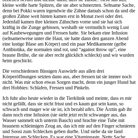
kleine weiße harte Spitzen, die sie aber schmerzten. Seltsame Sache,
denn bei Pokki waren irgendwie die Zähne damals schon da und die
großen Zähne weit hinten kamen erst in Monat zwei oder drei.
Jedenfall kamen ihre kleinen Zähnchen vorne und sie hat sich
kräftig in die Zunge gebissen, weshalb sie vermutlich wenig Lust
auf Kaubewegungen und Fressen hatte. Sie bekam eine Infusion
(seltsamerweise unter die Haut, sie hatte dann den ganzen Abend
eine lustige Blase am Körper) und ein paar Medikamente (gelbe
Antibiotika, die normalen sind rot, und “against throw up”, eine
braune Brühe, die sie aber recht glücklich schleckt) und wir wurden
heim geschickt.
Die verschiedenen flüssigen Auswürfe aus allen drei
Körperöffnungen setzten dann aus, aber fressen tat sie immer noch
nicht. Was mir schon etwas Sorgen macht, denn ein junger Hund hat
drei Hobbies: Schlafen, Fressen und Pinkeln.
Ich fuhr also heute wieder in die Tierklinik und meinte, dass es mir
nicht gefällt, dass sie nicht frisst und es kaum gut sein kann, so
schwach und mager wie sie ist, ich bezahl
alles
. Die Ärztin gab ihr
dann noch eine Infusion (sie sieht jetzt recht schwanger aus, das
Wasser sammelt sich unterm Bauch) und brachte eine Tube mit
braunem schleimigen Zeug an, das ich mir auf den Finger schmieren
und Soosi zum Schlecken geben durfte. Und siehe da sie fand
Interesse am Schlecken. Es war eine Vitaminpaste. Nette Sache.