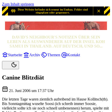
Zum Inhalt springen
Diese Website befindet sich erneut im Umbau. Fehler sind
eingeplant oder gesponsort.
SAMUI? SAMUI!
DAVID'S NEIGHBOUR'S NOTIZEN ÜBER SEIN
LEBEN ALS AUSWANDERER AUF DER INSEL KOH
SAMUI IN THAILAND. AUF DEUTSCH, UND SO...
Startseite
Archiv
Themen
Kontakt
Canine Blitzdiät
21. Juni 2006 um 17:37 Uhr
Die letzten Tage waren ziemlich aufreibend im Hause Kollitsch(th).
Bis Sonntagmittag wuselte Soosi (ich schreib immer Soosie,
vielleicht sollte ich sie noch schnell umbenennen) herum, spielte mit