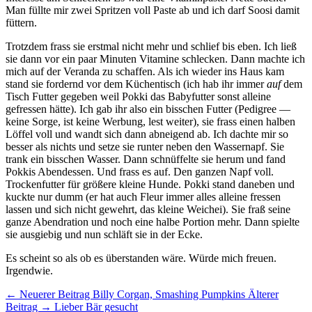
Man füllte mir zwei Spritzen voll Paste ab und ich darf Soosi damit
füttern.
Trotzdem frass sie erstmal nicht mehr und schlief bis eben. Ich ließ
sie dann vor ein paar Minuten Vitamine schlecken. Dann machte ich
mich auf der Veranda zu schaffen. Als ich wieder ins Haus kam
stand sie fordernd vor dem Küchentisch (ich hab ihr immer
auf
dem
Tisch Futter gegeben weil Pokki das Babyfutter sonst alleine
gefressen hätte). Ich gab ihr also ein bisschen Futter (Pedigree —
keine Sorge, ist keine Werbung, lest weiter), sie frass einen halben
Löffel voll und wandt sich dann abneigend ab. Ich dachte mir so
besser als nichts und setze sie runter neben den Wassernapf. Sie
trank ein bisschen Wasser. Dann schnüffelte sie herum und fand
Pokkis Abendessen. Und frass es auf. Den ganzen Napf voll.
Trockenfutter für größere kleine Hunde. Pokki stand daneben und
kuckte nur dumm (er hat auch Fleur immer alles alleine fressen
lassen und sich nicht gewehrt, das kleine Weichei). Sie fraß seine
ganze Abendration und noch eine halbe Portion mehr. Dann spielte
sie ausgiebig und nun schläft sie in der Ecke.
Es scheint so als ob es überstanden wäre. Würde mich freuen.
Irgendwie.
← Neuerer Beitrag
Billy Corgan, Smashing Pumpkins
Älterer
Beitrag →
Lieber Bär gesucht