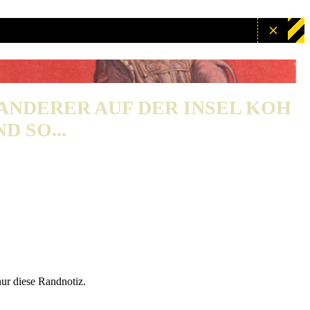
WANDERER AUF DER INSEL KOH
D SO...
nur diese Randnotiz.