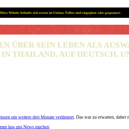
Diese Website befindet sich erneut im Umbau. Fehler sind eingeplant oder gesponsort.
SAMUI? SAMUI!
EN ÜBER SEIN LEBEN ALS AUS
IN THAILAND. AUF DEUTSCH, UN
nzen um weitere drei Monate verlängert
. Das war zu erwarten, daher 
mm lass uns News machen