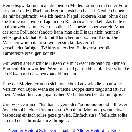
Heute bspw. konnte man die beiden Moderatorinnen mit einer Frau
bestaunen, die Plüschhunde zum hinstellen bastelt. Neulich haben
sie mir beigebracht, wie ich meine Nägel lackieren kann, ohne dass
die Farbe nach einem Tag an den Rändern ausbröckelt. das hätte ich
mal vor zehn Jahren wissen sollen. Das beste bisher war ein Mann
der seine Pollunder (anders kann man die Dinger nicht nennen)
selbst gestrickt hat. Pink mit Blümchen und so nem Kram. Die
Maschen waren dann so weit gestrickt, dass er mit
verschiedenfarbigen T-Shirts unter dem Pullover supertolle
Farbeffekte erzeugen konnte.
Gut waren aber auch die Kissen die mit Geschenkband zu kleinen
Blumenfeldern wurden. Wenn mir mal gar nichts einfällt verschenke
ich Kissen mit Geschenkbandblümchen.
Eine der Moderatorinnen sieht manchmal aus wie die japanische
Version von Bjork wenn sie seitliche Doppeldutts trägt und ist (für
mein Verständnis von japanischen Verhältnissen) verdammt gross.
Und wie sie immer “hai hai” sagen oder “ooooooooooooh” fluestern
(manchmal in einer Frequenz von 5mal pro Mminute) wenn etwas
besonders einfach tolles gezeigt wird. Einfach süss. Vielleicht sollte
ich mal ein Jahr in Japan zubringen.
← Neuerer Beitrag
Schnee in Thailand
Älterer Beitrag →
Eine