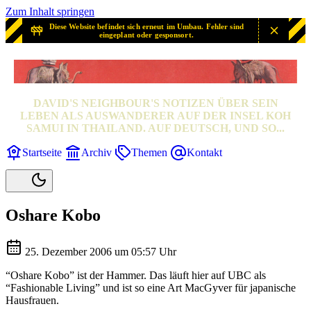
Zum Inhalt springen
Diese Website befindet sich erneut im Umbau. Fehler sind
eingeplant oder gesponsort.
SAMUI? SAMUI!
DAVID'S NEIGHBOUR'S NOTIZEN ÜBER SEIN
LEBEN ALS AUSWANDERER AUF DER INSEL KOH
SAMUI IN THAILAND. AUF DEUTSCH, UND SO...
Startseite
Archiv
Themen
Kontakt
Oshare Kobo
25. Dezember 2006 um 05:57 Uhr
“Oshare Kobo” ist der Hammer. Das läuft hier auf UBC als
“Fashionable Living” und ist so eine Art MacGyver für japanische
Hausfrauen.