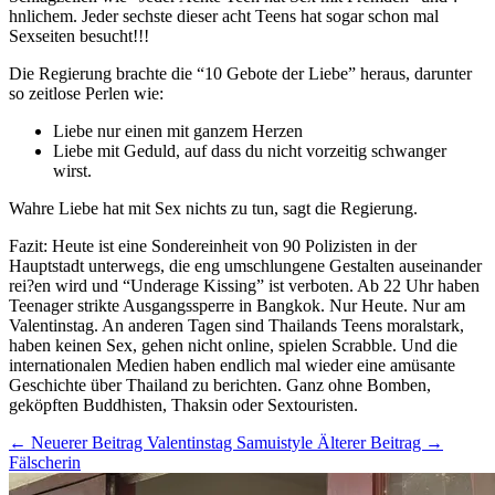
hnlichem. Jeder sechste dieser acht Teens hat sogar schon mal
Sexseiten besucht!!!
Die Regierung brachte die “10 Gebote der Liebe” heraus, darunter
so zeitlose Perlen wie:
Liebe nur einen mit ganzem Herzen
Liebe mit Geduld, auf dass du nicht vorzeitig schwanger
wirst.
Wahre Liebe hat mit Sex nichts zu tun, sagt die Regierung.
Fazit: Heute ist eine Sondereinheit von 90 Polizisten in der
Hauptstadt unterwegs, die eng umschlungene Gestalten auseinander
rei?en wird und “Underage Kissing” ist verboten. Ab 22 Uhr haben
Teenager strikte Ausgangssperre in Bangkok. Nur Heute. Nur am
Valentinstag. An anderen Tagen sind Thailands Teens moralstark,
haben keinen Sex, gehen nicht online, spielen Scrabble. Und die
internationalen Medien haben endlich mal wieder eine amüsante
Geschichte über Thailand zu berichten. Ganz ohne Bomben,
geköpften Buddhisten, Thaksin oder Sextouristen.
← Neuerer Beitrag
Valentinstag Samuistyle
Älterer Beitrag →
Fälscherin