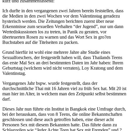
kurz und zusammenfassend:
Ich durfte in den vergangenen zwei Jahren bereits feststellen, dass
die Medien in den zwei Wochen vor dem Valentinstag geradezu
hysterisch werden. Die Zeitungen berichten zuerst über neue
Erkenntnisse zum sexuellen Verhalten “der Jugend”, nur um dann
Wertediskussionen los zu treten, in Panik zu geraten, vor
überteuerten Rosen zu warnen und das Wort Sex in gro?en
Buchstaben auf die Titelseiten zu packen.
Grund hierfür ist wohl eine mehrere Jahre alte Studie eines
Sexualforschers, der festgestellt haben will, dass Thailands Teens
das erste Mal Sex an drei bestimmten Daten im Jahr haben: Ihrem
Geburtstag (welchem wird nicht verraten), Loy Kratong und dem
Valentinstag.
Vergangenes Jahr bspw. wurde festgestellt, dass der
durchschnittliche Thai mit 16 Jahren viel zu früh Sex hat. Mit 20 ist
man hier im Alter, in welchem man den Zeitpunkt selbst bestimmen
darf.
Dieses Jahr nun führte ein Institut in Bangkok eine Umfrage durch,
bei der herauskam, dass von 8 Teens, die online Bekanntschaften
geschlossen und diese auch getroffen haben, eine dieser acht
Personen Sex mit diesem Bekannten hatte. Das führte dann zu
Schlagzeilen wie “Jeder Achte Teen hat Sex mit Fremden” und ?