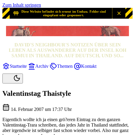
Zum Inhalt springen
Diese Website befindet sich erneut im Umbau. Fehler sind
eingeplant oder gesponsort.
SAMUI? SAMUI!
DAVID'S NEIGHBOUR'S NOTIZEN ÜBER SEIN
LEBEN ALS AUSWANDERER AUF DER INSEL KOH
SAMUI IN THAILAND. AUF DEUTSCH, UND SO...
Startseite
Archiv
Themen
Kontakt
Valentinstag Thaistyle
14. Februar 2007 um 17:37 Uhr
Eigentlich wollte ich ja einen grö?eren Eintrag zu dem ganzen
Valentinstag-Trara schreiben, das jedes Jahr in Thailand stattfindet,
aber irgendwie ist selbiger fast schon wieder vorbei. Also nur ganz