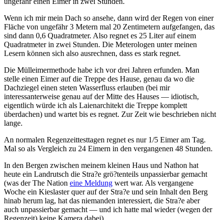
ungefähr einen Eimer in zwei Stunden.
Wenn ich mir mein Dach so ansehe, dann wird der Regen von einer
Fläche von ungefähr 3 Metern mal 20 Zentimetern aufgefangen, das
sind dann 0,6 Quadratmeter. Also regnet es 25 Liter auf einem
Quadratmeter in zwei Stunden. Die Meterologen unter meinen
Lesern können sich also ausrechnen, dass es stark regnet.
Die Mülleimermethode habe ich vor drei Jahren erfunden. Man
stelle einen Eimer auf die Treppe des Hause, genau da wo die
Dachziegel einen steten Wasserfluss erlauben (bei mir
interessanterweise genau auf der Mitte des Hauses — idiotisch,
eigentlich würde ich als Laienarchitekt die Treppe komplett
überdachen) und wartet bis es regnet. Zur Zeit wie beschrieben nicht
lange.
An normalen Regenzeittesttagen regnet es nur 1/5 Eimer am Tag.
Mal so als Vergleich zu 24 Eimern in den vergangenen 48 Stunden.
In den Bergen zwischen meinem kleinen Haus und Nathon hat
heute ein Landrutsch die Stra?e grö?tenteils unpassierbar gemacht
(was der The Nation
eine Meldung
wert war. Als vergangene
Woche ein Kieslaster quer auf der Stra?e und sein Inhalt den Berg
hinab herum lag, hat das niemanden interessiert, die Stra?e aber
auch unpassierbar gemacht — und ich hatte mal wieder (wegen der
Regenzeit) keine Kamera dabei).