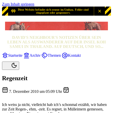
Zum Inhalt springen
Diese Website befindet sich erneut im Umbau. Fehler sind
eingeplant oder gesponsort.
SAMUI? SAMUI!
DAVID'S NEIGHBOUR'S NOTIZEN ÜBER SEIN
LEBEN ALS AUSWANDERER AUF DER INSEL KOH
SAMUI IN THAILAND. AUF DEUTSCH, UND SO...
Startseite
Archiv
Themen
Kontakt
Regenzeit
7. Dezember 2010 um 05:09 Uhr
Ich weiss ja nicht, vielleicht hab ich’s schonmal erzählt, wir haben
zur Zeit Regen-, ehm, -zeit. Es regnet, in Mülleimern gemessen,