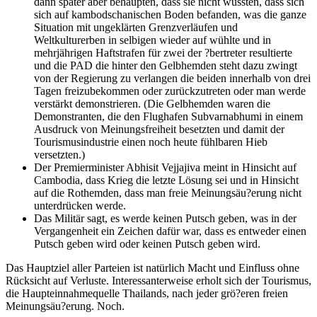
dann später aber behaupten, dass sie nicht wussten, dass sich
sich auf kambodschanischen Boden befanden, was die ganze
Situation mit ungeklärten Grenzverläufen und
Weltkulturerben in selbigen wieder auf wühlte und in
mehrjährigen Haftstrafen für zwei der ?bertreter resultierte
und die
PAD
die hinter den Gelbhemden steht dazu zwingt
von der Regierung zu verlangen die beiden innerhalb von drei
Tagen freizubekommen oder zurückzutreten oder man werde
verstärkt demonstrieren. (Die Gelbhemden waren die
Demonstranten, die den Flughafen Subvarnabhumi in einem
Ausdruck von Meinungsfreiheit besetzten und damit der
Tourismusindustrie einen noch heute fühlbaren Hieb
versetzten.)
Der Premierminister Abhisit Vejjajiva meint in Hinsicht auf
Cambodia, dass Krieg die letzte Lösung sei und in Hinsicht
auf die Rothemden, dass man freie Meinungsäu?erung nicht
unterdrücken werde.
Das Militär sagt, es werde keinen Putsch geben, was in der
Vergangenheit ein Zeichen dafür war, dass es entweder einen
Putsch geben wird oder keinen Putsch geben wird.
Das Hauptziel aller Parteien ist natürlich Macht und Einfluss ohne
Rücksicht auf Verluste. Interessanterweise erholt sich der Tourismus,
die Haupteinnahmequelle Thailands, nach jeder grö?eren freien
Meinungsäu?erung. Noch.