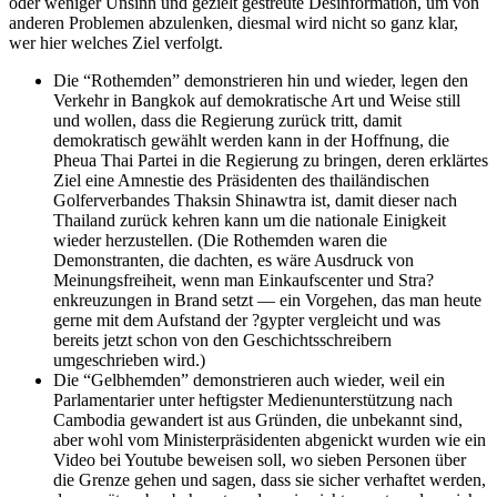
oder weniger Unsinn und gezielt gestreute Desinformation, um von
anderen Problemen abzulenken, diesmal wird nicht so ganz klar,
wer hier welches Ziel verfolgt.
Die “Rothemden” demonstrieren hin und wieder, legen den
Verkehr in Bangkok auf demokratische Art und Weise still
und wollen, dass die Regierung zurück tritt, damit
demokratisch gewählt werden kann in der Hoffnung, die
Pheua Thai Partei in die Regierung zu bringen, deren erklärtes
Ziel eine Amnestie des Präsidenten des thailändischen
Golferverbandes Thaksin Shinawtra ist, damit dieser nach
Thailand zurück kehren kann um die nationale Einigkeit
wieder herzustellen. (Die Rothemden waren die
Demonstranten, die dachten, es wäre Ausdruck von
Meinungsfreiheit, wenn man Einkaufscenter und Stra?
enkreuzungen in Brand setzt — ein Vorgehen, das man heute
gerne mit dem Aufstand der ?gypter vergleicht und was
bereits jetzt schon von den Geschichtsschreibern
umgeschrieben wird.)
Die “Gelbhemden” demonstrieren auch wieder, weil ein
Parlamentarier unter heftigster Medienunterstützung nach
Cambodia gewandert ist aus Gründen, die unbekannt sind,
aber wohl vom Ministerpräsidenten abgenickt wurden wie ein
Video bei Youtube beweisen soll, wo sieben Personen über
die Grenze gehen und sagen, dass sie sicher verhaftet werden,