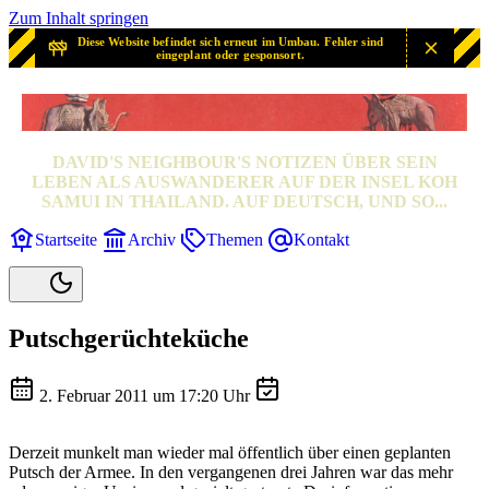
Zum Inhalt springen
Diese Website befindet sich erneut im Umbau. Fehler sind
eingeplant oder gesponsort.
SAMUI? SAMUI!
DAVID'S NEIGHBOUR'S NOTIZEN ÜBER SEIN
LEBEN ALS AUSWANDERER AUF DER INSEL KOH
SAMUI IN THAILAND. AUF DEUTSCH, UND SO...
Startseite
Archiv
Themen
Kontakt
Putschgerüchteküche
2. Februar 2011 um 17:20 Uhr
Derzeit munkelt man wieder mal öffentlich über einen geplanten
Putsch der Armee. In den vergangenen drei Jahren war das mehr