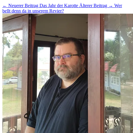
← Neuerer Beitrag
Das Jahr der Karotte
Älterer Beitrag →
Wer
bellt denn da in unserem Revier?