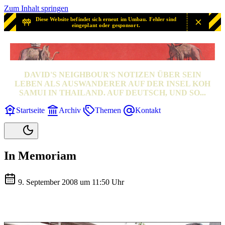
Zum Inhalt springen
Diese Website befindet sich erneut im Umbau. Fehler sind
eingeplant oder gesponsort.
SAMUI? SAMUI!
DAVID'S NEIGHBOUR'S NOTIZEN ÜBER SEIN
LEBEN ALS AUSWANDERER AUF DER INSEL KOH
SAMUI IN THAILAND. AUF DEUTSCH, UND SO...
Startseite
Archiv
Themen
Kontakt
In Memoriam
9. September 2008 um 11:50 Uhr