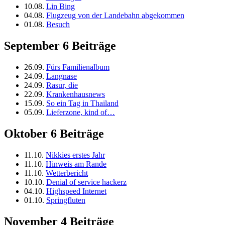
10.08.
Lin Bing
04.08.
Flugzeug von der Landebahn abgekommen
01.08.
Besuch
September
6 Beiträge
26.09.
Fürs Familienalbum
24.09.
Langnase
24.09.
Rasur, die
22.09.
Krankenhausnews
15.09.
So ein Tag in Thailand
05.09.
Lieferzone, kind of…
Oktober
6 Beiträge
11.10.
Nikkies erstes Jahr
11.10.
Hinweis am Rande
11.10.
Wetterbericht
10.10.
Denial of service hackerz
04.10.
Highspeed Internet
01.10.
Springfluten
November
4 Beiträge