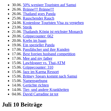
30.06.
50% weniger Touristen auf Samui
26.06.
Bränne!!! Bränne!!!
26.06.
Thailand goes Panda
25.06.
Rauschender Rauch
24.06.
Kostenlose Touristen Visa zu vergeben
23.06.
Streik
21.06.
Thailands König ist reichster Monarch
20.06.
Grippecounter: 662
20.06.
Krebs im Isaan
19.06.
Ein spezieller Panda
17.06.
Passfälscher und ihre Kunden
17.06.
Best foreign husband competition
17.06.
Mee and my father
15.06.
Lawblogger vs. Thai-ATM
15.06.
Grippecounter: 310
15.06.
Jazz im Karma Ressort
15.06.
Britney Spears kommt nach Samui
15.06.
Namensgebung
14.06.
Gerüchte richten
14.06.
Tier- und andere Krankheiten
04.06.
David Carradine ist tot
Juli
10 Beiträge