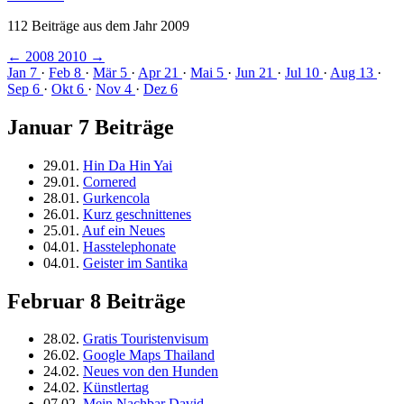
112 Beiträge aus dem Jahr 2009
← 2008
2010 →
Jan 7
·
Feb 8
·
Mär 5
·
Apr 21
·
Mai 5
·
Jun 21
·
Jul 10
·
Aug 13
·
Sep 6
·
Okt 6
·
Nov 4
·
Dez 6
Januar
7 Beiträge
29.01.
Hin Da Hin Yai
29.01.
Cornered
28.01.
Gurkencola
26.01.
Kurz geschnittenes
25.01.
Auf ein Neues
04.01.
Hasstelephonate
04.01.
Geister im Santika
Februar
8 Beiträge
28.02.
Gratis Touristenvisum
26.02.
Google Maps Thailand
24.02.
Neues von den Hunden
24.02.
Künstlertag
07.02.
Mein Nachbar David