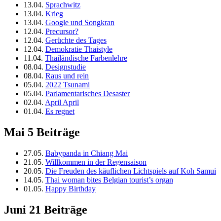
13.04.
Sprachwitz
13.04.
Krieg
13.04.
Google und Songkran
12.04.
Precursor?
12.04.
Gerüchte des Tages
12.04.
Demokratie Thaistyle
11.04.
Thailändische Farbenlehre
08.04.
Designstudie
08.04.
Raus und rein
05.04.
2022 Tsunami
05.04.
Parlamentarisches Desaster
02.04.
April April
01.04.
Es regnet
Mai
5 Beiträge
27.05.
Babypanda in Chiang Mai
21.05.
Willkommen in der Regensaison
20.05.
Die Freuden des käuflichen Lichtspiels auf Koh Samui
14.05.
Thai woman bites Belgian tourist’s organ
01.05.
Happy Birthday
Juni
21 Beiträge