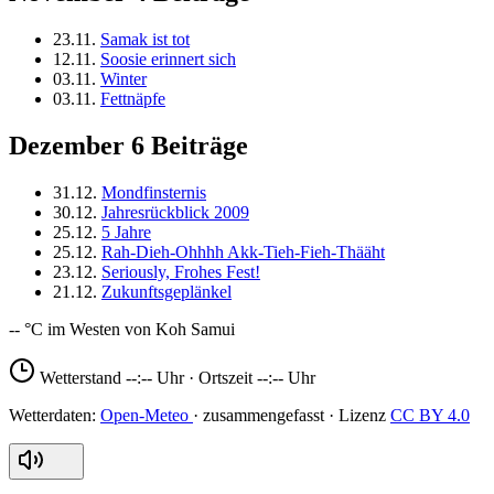
23.11.
Samak ist tot
12.11.
Soosie erinnert sich
03.11.
Winter
03.11.
Fettnäpfe
Dezember
6 Beiträge
31.12.
Mondfinsternis
30.12.
Jahresrückblick 2009
25.12.
5 Jahre
25.12.
Rah-Dieh-Ohhhh Akk-Tieh-Fieh-Thääht
23.12.
Seriously, Frohes Fest!
21.12.
Zukunftsgeplänkel
--
Wetterstand
--:--
Uhr · Ortszeit
--:--
Uhr
Open-Meteo
CC BY 4.0