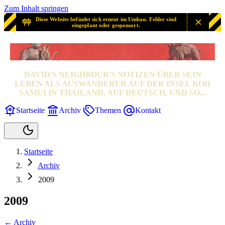
Zum Inhalt springen
Diese Website befindet sich erneut im Umbau. Fehler sind
eingeplant oder gesponsort.
SAMUI? SAMUI!
DAVID'S NEIGHBOUR'S NOTIZEN ÜBER SEIN
LEBEN ALS AUSWANDERER AUF DER INSEL KOH
SAMUI IN THAILAND. AUF DEUTSCH, UND SO...
Startseite
Archiv
Themen
Kontakt
Startseite
Archiv
2009
2009
← Archiv