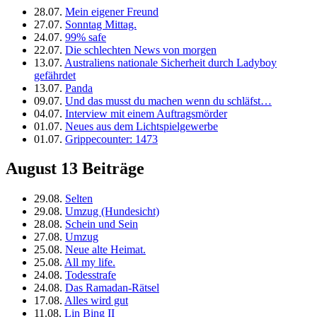
28.07.
Mein eigener Freund
27.07.
Sonntag Mittag.
24.07.
99% safe
22.07.
Die schlechten News von morgen
13.07.
Australiens nationale Sicherheit durch Ladyboy
gefährdet
13.07.
Panda
09.07.
Und das musst du machen wenn du schläfst…
04.07.
Interview mit einem Auftragsmörder
01.07.
Neues aus dem Lichtspielgewerbe
01.07.
Grippecounter: 1473
August
13 Beiträge
29.08.
Selten
29.08.
Umzug (Hundesicht)
28.08.
Schein und Sein
27.08.
Umzug
25.08.
Neue alte Heimat.
25.08.
All my life.
24.08.
Todesstrafe
24.08.
Das Ramadan-Rätsel
17.08.
Alles wird gut
11.08.
Lin Bing II